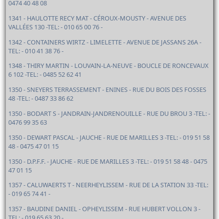
0474 40 48 08
1341 - HAULOTTE RECY MAT - CÉROUX-MOUSTY - AVENUE DES
VALLÉES 130 -TEL: - 010 65 00 76 -
1342 - CONTAINERS WIRTZ - LIMELETTE - AVENUE DE JASSANS 26A -
TEL: - 010 41 38 76 -
1348 - THIRY MARTIN - LOUVAIN-LA-NEUVE - BOUCLE DE RONCEVAUX
6 102 -TEL: - 0485 52 62 41
1350 - SNEYERS TERRASSEMENT - ENINES - RUE DU BOIS DES FOSSES
48 -TEL: - 0487 33 86 62
1350 - BODART S - JANDRAIN-JANDRENOUILLE - RUE DU BROU 3 -TEL: -
0476 99 35 63
1350 - DEWART PASCAL - JAUCHE - RUE DE MARILLES 3 -TEL: - 019 51 58
48 - 0475 47 01 15
1350 - D.P.F.F. - JAUCHE - RUE DE MARILLES 3 -TEL: - 019 51 58 48 - 0475
47 01 15
1357 - CALUWAERTS T - NEERHEYLISSEM - RUE DE LA STATION 33 -TEL:
- 019 65 74 41 -
1357 - BAUDINE DANIEL - OPHEYLISSEM - RUE HUBERT VOLLON 3 -
TEL: - 019 65 63 20 -