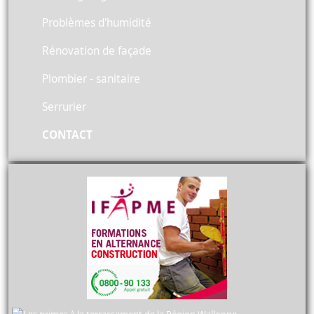
Problèmes d'humidité
Rénovation de façade
Plombier - sanitaire
Serrurier
CONTACT