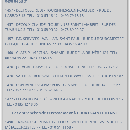
0498 84 58 01
1457 - DELFOSSE RUDI - TOURINNES-SAINT-LAMBERT - RUE DE
L'ABBAYE 13 -TEL: - 010 65 18 12 - 0495 79 13 18
1457 - DECOUX CLAUDE - TOURINNES-SAINT-LAMBERT - RUE DES
TUMULUS 3 -TEL: - 010 68 93 32 - 0475 89 22 37
1457 - E.D. SERVICES - WALHAIN-SAINT-PAUL - RUE DU BOURGMESTRE
GILISQUET 64 -TEL: - 010 65 72 98 - 0495 16 47 09
1460 - CLAES P - VIRGINAL-SAMME - RUE DE LA BRUYÈRE 124 -TEL: -
067 64 65 22 - 0479 99 45 15
1470 - J.C. AGRI - BAISY-THY - RUE CROISETTE 28 -TEL: - 067 77 17 92 -
1470 - SATERPA - BOUSVAL - CHEMIN DE WAVRE 36 -TEL: - 010 61 53 82 -
1470 - CONTAINERS GENAPPOIS - GENAPPE - RUE DE BRUXELLES 65 -
TEL: - 067 77 18 44 - 0475 52 89 65
1472 - LEGRAND RAPHAËL - VIEUX-GENAPPE - ROUTE DE LILLOIS 1 1 -
TEL: - 0485 42 18 36
Les entreprises de terrassement à COURT-SAINT-ETIENNE
1490 - TRAVAUX STÉPHANOIS - COURT-SAINT-ETIENNE - AVENUE DES
MÉTALLURGISTES 7 -TEL: - 010 61 44 68 -