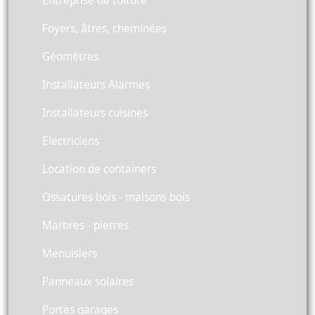
Entreprise de toiture
Foyers, âtres, cheminées
Géomètres
Installateurs Alarmes
Installateurs cuisines
Electriciens
Location de containers
Ossatures bois - maisons bois
Marbres - pierres
Menuisiers
Panneaux solaires
Portes garages