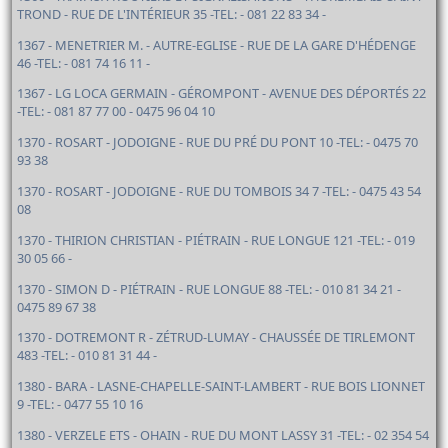
TROND - RUE DE L'INTÉRIEUR 35 -TEL: - 081 22 83 34 -
1367 - MENETRIER M. - AUTRE-EGLISE - RUE DE LA GARE D'HÉDENGE
46 -TEL: - 081 74 16 11 -
1367 - LG LOCA GERMAIN - GÉROMPONT - AVENUE DES DÉPORTÉS 22
-TEL: - 081 87 77 00 - 0475 96 04 10
1370 - ROSART - JODOIGNE - RUE DU PRÉ DU PONT 10 -TEL: - 0475 70
93 38
1370 - ROSART - JODOIGNE - RUE DU TOMBOIS 34 7 -TEL: - 0475 43 54
08
1370 - THIRION CHRISTIAN - PIÉTRAIN - RUE LONGUE 121 -TEL: - 019
30 05 66 -
1370 - SIMON D - PIÉTRAIN - RUE LONGUE 88 -TEL: - 010 81 34 21 -
0475 89 67 38
1370 - DOTREMONT R - ZÉTRUD-LUMAY - CHAUSSÉE DE TIRLEMONT
483 -TEL: - 010 81 31 44 -
1380 - BARA - LASNE-CHAPELLE-SAINT-LAMBERT - RUE BOIS LIONNET
9 -TEL: - 0477 55 10 16
1380 - VERZELE ETS - OHAIN - RUE DU MONT LASSY 31 -TEL: - 02 354 54