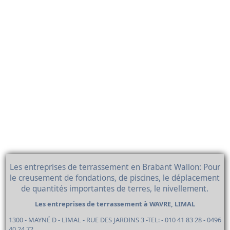
Les entreprises de terrassement en Brabant Wallon: Pour
le creusement de fondations, de piscines, le déplacement
de quantités importantes de terres, le nivellement.
Les entreprises de terrassement à WAVRE, LIMAL
1300 - MAYNÉ D - LIMAL - RUE DES JARDINS 3 -TEL: - 010 41 83 28 - 0496
40 24 72