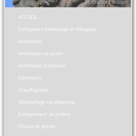
ACCUEIL
Entreprises d'abbatage et d'élagage
Architectes
Architectes de jardin
Architectes d'intérieur
Carreleurs
Chauffagistes
Débouchage canalisations
Entrepreneur de jardins
Chassis et portes