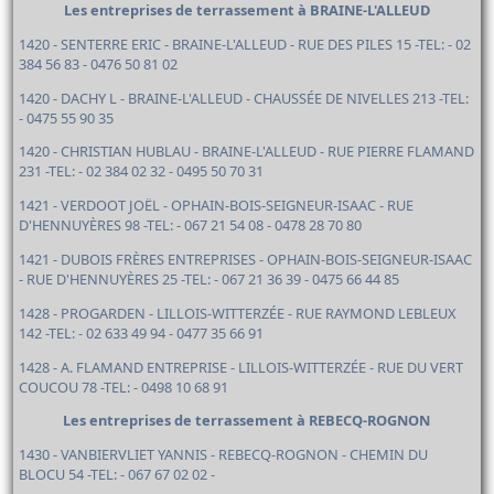
Les entreprises de terrassement à BRAINE-L'ALLEUD
1420 - SENTERRE ERIC - BRAINE-L'ALLEUD - RUE DES PILES 15 -TEL: - 02
384 56 83 - 0476 50 81 02
1420 - DACHY L - BRAINE-L'ALLEUD - CHAUSSÉE DE NIVELLES 213 -TEL:
- 0475 55 90 35
1420 - CHRISTIAN HUBLAU - BRAINE-L'ALLEUD - RUE PIERRE FLAMAND
231 -TEL: - 02 384 02 32 - 0495 50 70 31
1421 - VERDOOT JOËL - OPHAIN-BOIS-SEIGNEUR-ISAAC - RUE
D'HENNUYÈRES 98 -TEL: - 067 21 54 08 - 0478 28 70 80
1421 - DUBOIS FRÈRES ENTREPRISES - OPHAIN-BOIS-SEIGNEUR-ISAAC
- RUE D'HENNUYÈRES 25 -TEL: - 067 21 36 39 - 0475 66 44 85
1428 - PROGARDEN - LILLOIS-WITTERZÉE - RUE RAYMOND LEBLEUX
142 -TEL: - 02 633 49 94 - 0477 35 66 91
1428 - A. FLAMAND ENTREPRISE - LILLOIS-WITTERZÉE - RUE DU VERT
COUCOU 78 -TEL: - 0498 10 68 91
Les entreprises de terrassement à REBECQ-ROGNON
1430 - VANBIERVLIET YANNIS - REBECQ-ROGNON - CHEMIN DU
BLOCU 54 -TEL: - 067 67 02 02 -